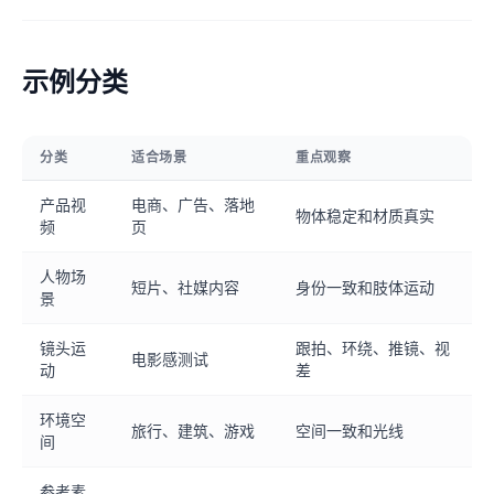
示例分类
分类
适合场景
重点观察
产品视
电商、广告、落地
物体稳定和材质真实
频
页
人物场
短片、社媒内容
身份一致和肢体运动
景
镜头运
跟拍、环绕、推镜、视
电影感测试
动
差
环境空
旅行、建筑、游戏
空间一致和光线
间
参考素